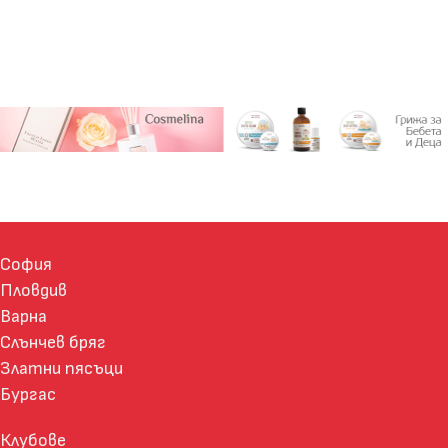
София
Пловдив
Варна
Слънчев бряг
Златни пясъци
Бургас
Клубове