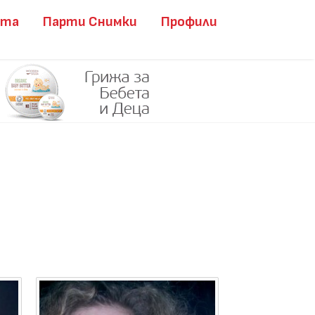
ита
Парти Снимки
Профили