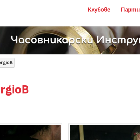
Клубове
Парт
orgioB
orgioB