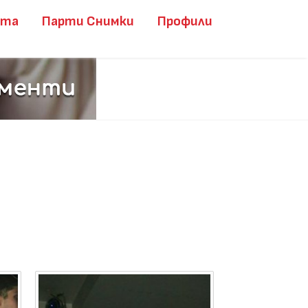
ита
Парти Снимки
Профили