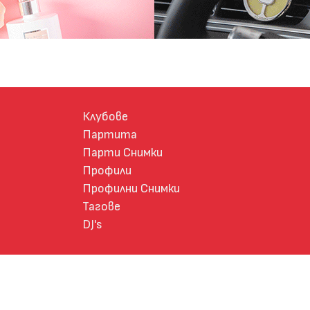
Клубове
Партита
Парти Снимки
Профили
Профилни Снимки
Тагове
DJ's