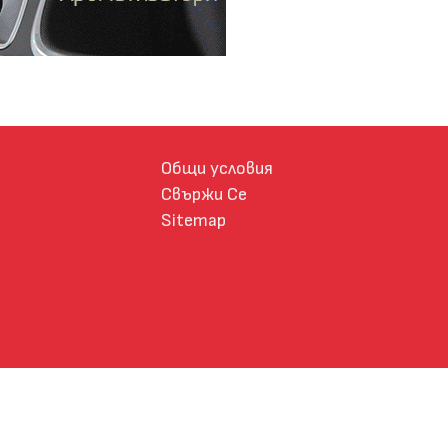
Общи условия
Свържи Се
Sitemap