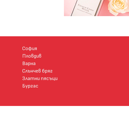
София
Пловдив
Варна
Слънчев бряг
Златни пясъци
Бургас