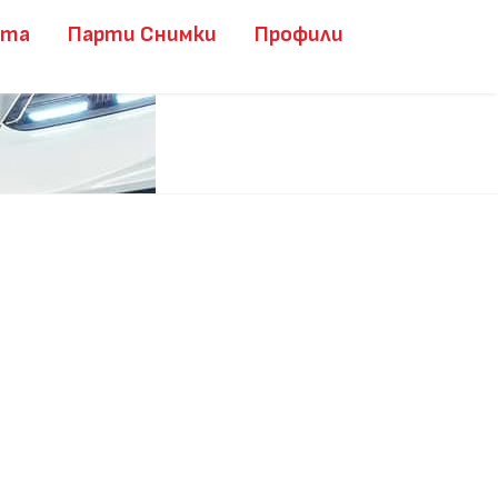
ита
Парти Снимки
Профили