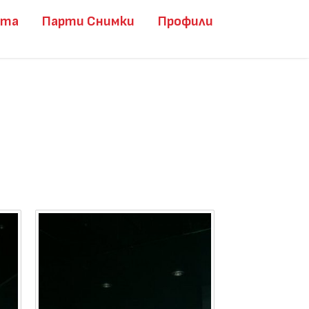
ита
Парти Снимки
Профили