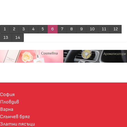
1
2
3
4
5
6
7
8
9
10
11
12
13
14
София
Пловдив
Варна
Слънчев бряг
Златни пясъци