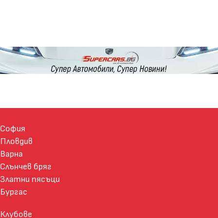
София
Пловдив
Варна
Слънчев бряг
Златни пясъци
Бургас
Клубове