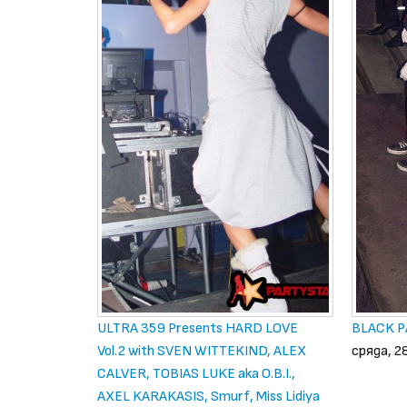
ULTRA 359 Presents HARD LOVE
BLACK P
Vol.2 with SVEN WITTEKIND, ALEX
сряда, 2
CALVER, TOBIAS LUKE aka O.B.I.,
AXEL KARAKASIS, Smurf, Miss Lidiya