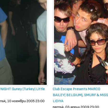
IGHT Guney (Turkey) Little
Club Escape Presents MARCO
BAILEY( BELGIUM), SMURF & MIS
ък, 10 ноември 2005 23:00
LIDIYA
петък, 03 април 2009 23:00