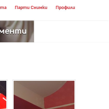
ита
Парти Снимки
Профили