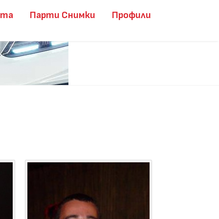
ита
Парти Снимки
Профили