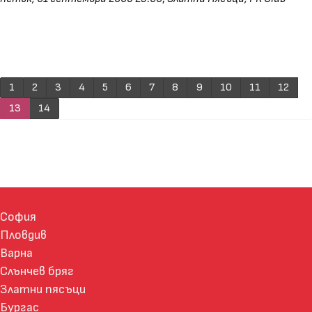
1
2
3
4
5
6
7
8
9
10
11
12
13
14
София
Пловдив
Варна
Слънчев бряг
Златни пясъци
Бургас