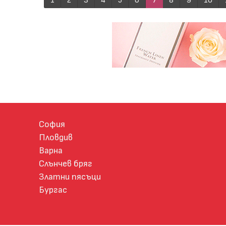
1
2
3
4
5
6
7
8
9
10
София
Пловдив
Варна
Слънчев бряг
Златни пясъци
Бургас