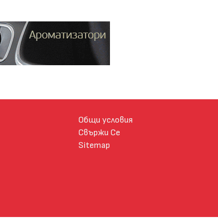
Общи условия
Свържи Се
Sitemap