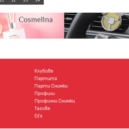
11
12
13
14
Клубове
Партита
Парти Снимки
Профили
Профилни Снимки
Тагове
DJ's