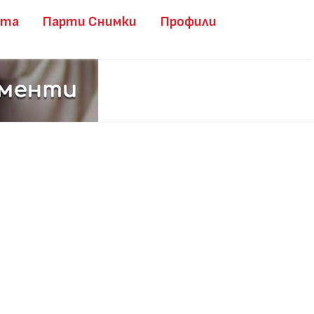
ита
Парти Снимки
Профили