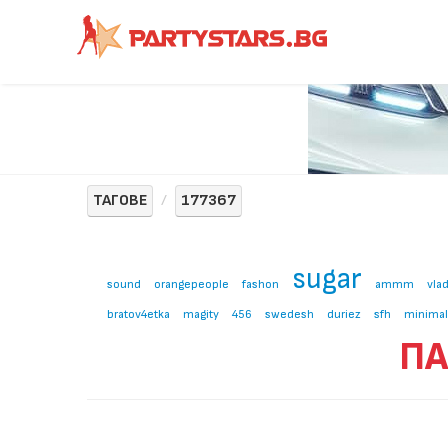
ТАГОВЕ
177367
sugar
sound
orangepeople
fashon
ammm
vla
bratov4etka
magity
456
swedesh
duriez
sfh
minima
ПА