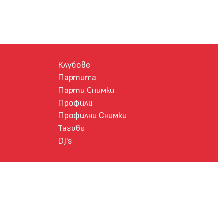
Клубове
Партита
Парти Снимки
Профили
Профилни Снимки
Тагове
DJ's