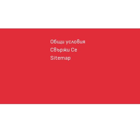
Общи условия
Свържи Се
Sitemap