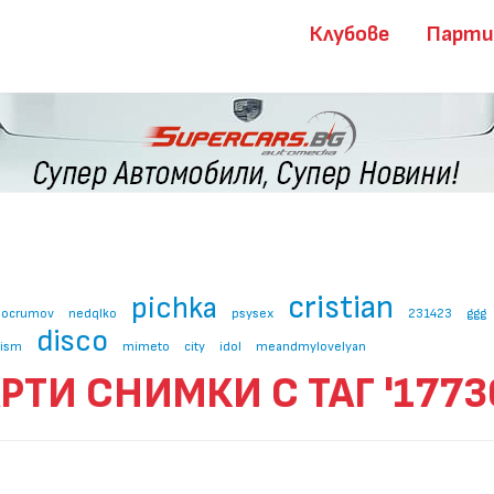
Клубове
Парт
cristian
pichka
docrumov
nedqlko
psysex
231423
ggg
disco
lism
mimeto
city
idol
meandmylovelyan
РТИ СНИМКИ С ТАГ '1773