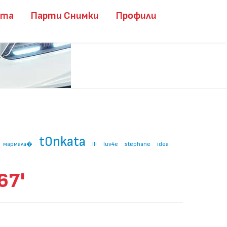
ита
Парти Снимки
Профили
t0nkata
мармала�
lll
luv4e
stephane
idea
67'