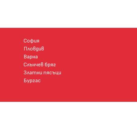
София
Пловдив
Варна
Слънчев бряг
Златни пясъци
Бургас