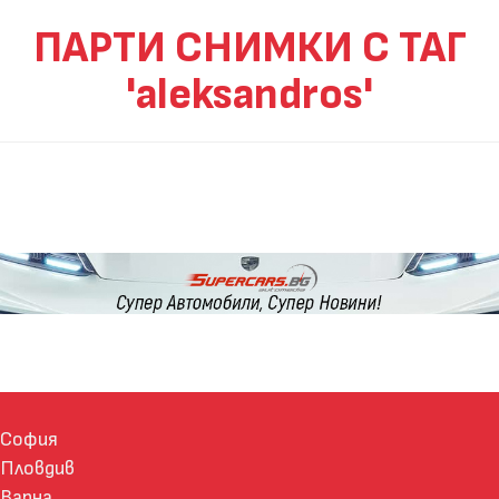
ПАРТИ СНИМКИ С ТАГ
'aleksandros'
София
Пловдив
Варна