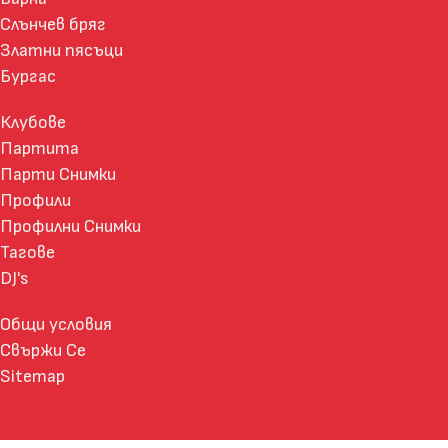
Слънчев бряг
Златни пясъци
Бургас
Клубове
Партита
Парти Снимки
Профили
Профилни Снимки
Тагове
DJ's
Общи условия
Свържи Се
Sitemap