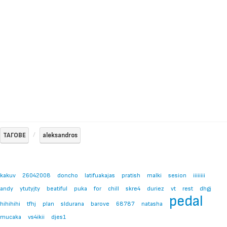
ТАГОВЕ
aleksandros
kakuv
26042008
doncho
latifuakajas
pratish
malki
sesion
iiiiiiii
andy
ytutyjty
beatiful
puka
for
chill
skre4
duriez
vt
rest
dhgj
pedal
hihihihi
tfhj
plan
sldurana
barove
68787
natasha
mucaka
vs4ikii
djes1