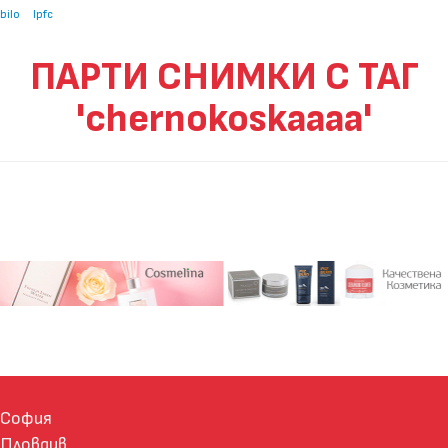
bilo
lpfc
ПАРТИ СНИМКИ С ТАГ
'chernokoskaaaa'
София
Пловдив