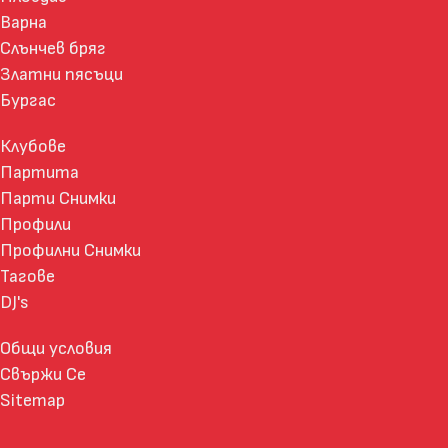
Варна
Слънчев бряг
Златни пясъци
Бургас
Клубове
Партита
Парти Снимки
Профили
Профилни Снимки
Тагове
DJ's
Общи условия
Свържи Се
Sitemap