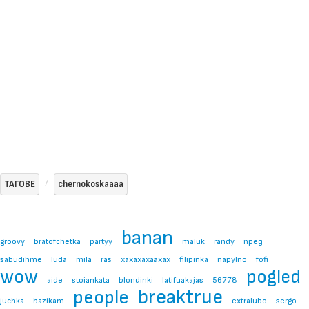
ТАГОВЕ
chernokoskaaaa
banan
groovy
bratofchetka
partyy
maluk
randy
пред
sabudihme
luda
mila
ras
xaxaxaxaaxax
filipinka
napylno
fofi
wow
pogled
aide
stoiankata
blondinki
latifuakajas
56778
breaktrue
people
juchka
bazikam
extralubo
sergo