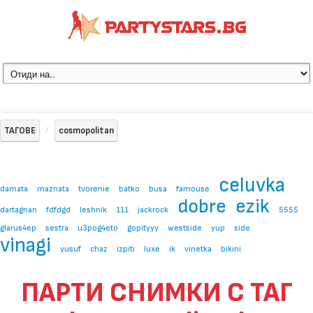
ТАГОВЕ
cosmopolitan
celuvka
damata
maznata
tvorenie
batko
busa
famouse
dobre
ezik
dartagnan
fdfdgd
leshnik
111
jackrock
5555
glarus4ep
sestra
u3pog4eto
gopityyy
westside
yup
side
vinagi
yusuf
chaz
izpiti
luxe
ik
vinetka
bikini
ПАРТИ СНИМКИ С ТАГ