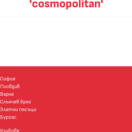
'cosmopolitan'
София
Пловдив
Варна
Слънчев бряг
Златни пясъци
Бургас
Клубове