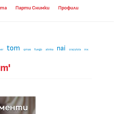
ита
Парти Снимки
Профили
tom
nai
er
qmas
fuego
alinka
crazylola
inx
im'