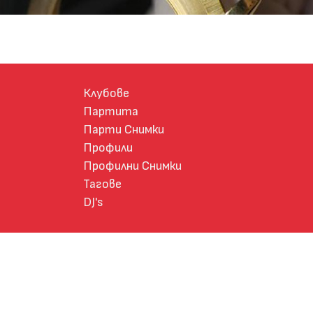
Клубове
Партита
Парти Снимки
Профили
Профилни Снимки
Тагове
DJ's