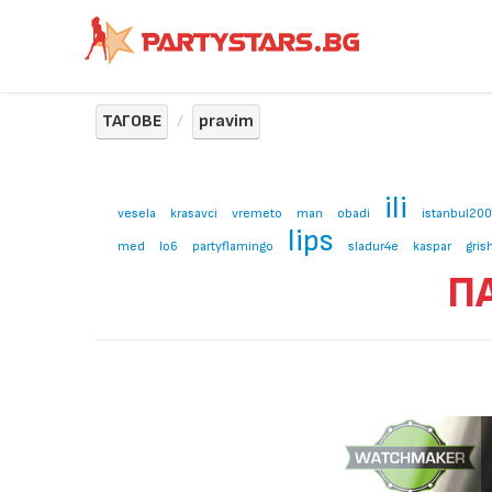
ТАГОВЕ
pravim
ili
vesela
krasavci
vremeto
man
obadi
istanbul20
lips
med
lo6
partyflamingo
sladur4e
kaspar
gris
ПА