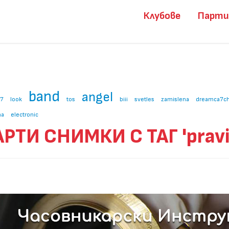
Клубове
Парт
band
angel
07
look
tos
biii
svetles
zamislena
dreamca7ch
ha
electronic
РТИ СНИМКИ С ТАГ 'prav