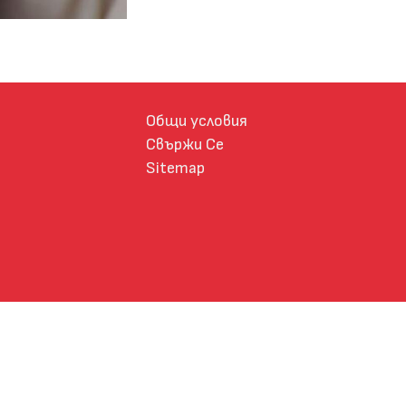
Общи условия
Свържи Се
Sitemap