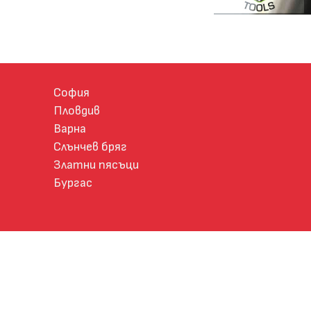
София
Пловдив
Варна
Слънчев бряг
Златни пясъци
Бургас