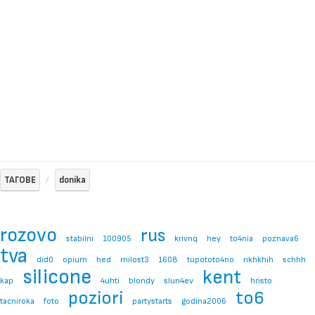
ТАГОВЕ
donika
rozovo
rus
stabilni
100905
krivnq
hey
to4nia
poznava6
tva
did0
opium
hed
milost3
1608
tupototo4no
nkhkhih
schhh
silicone
kent
kap
4uhti
blondy
slun4ev
hristo
poziori
to6
tacniroka
foto
partystarts
godina2006