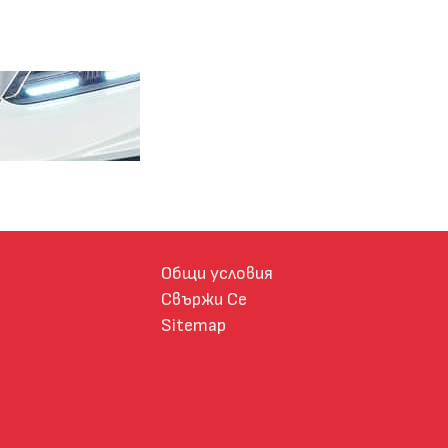
Общи условия
Свържи Се
Sitemap