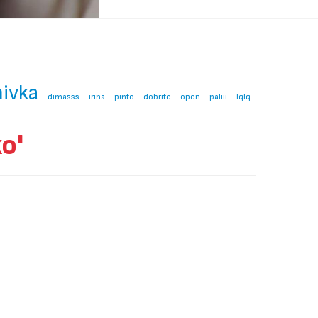
ivka
dimasss
irina
pinto
dobrite
open
paliii
lqlq
o'