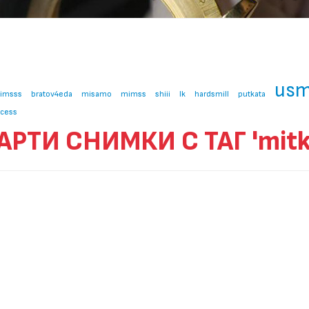
usm
imsss
bratov4eda
misamo
mimss
shiii
lk
hardsmill
putkata
ncess
АРТИ СНИМКИ С ТАГ 'mitk