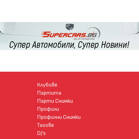
Клубове
Партита
Парти Снимки
Профили
Профилни Снимки
Тагове
DJ's