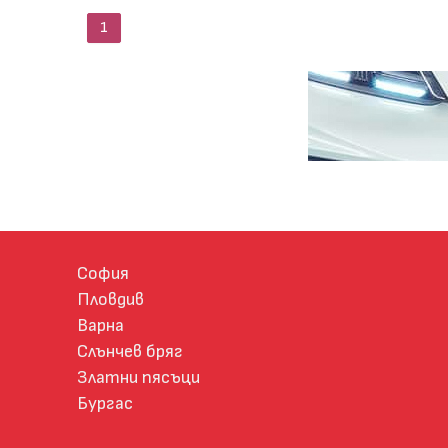
1
София
Пловдив
Варна
Слънчев бряг
Златни пясъци
Бургас