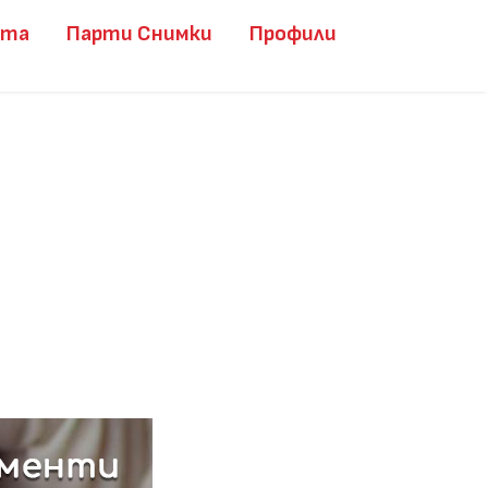
ита
Парти Снимки
Профили