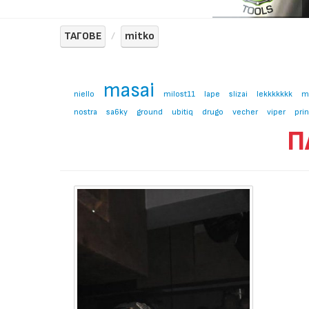
ТАГОВЕ
mitko
masai
niello
milost11
lape
slizai
lekkkkkkk
m
nostra
sa6ky
ground
ubitiq
drugo
vecher
viper
pri
П