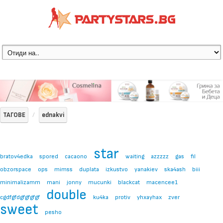
ТАГОВЕ
ednakvi
star
bratov4edka
spored
cacaono
waiting
azzzzz
gas
fil
obzorspace
ops
mimss
duplata
izkustvo
yanakiev
ska4ash
biii
minimalizamm
mani
jonny
mucunki
blackcat
macencee1
double
cgdfgfdgfgfgfgf
ku4ka
protiv
yhxayhax
zver
sweet
pesho