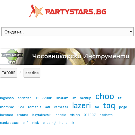
ТАГОВЕ
obadise
choo
ingrosso
christian
16022008
sharam
az
badtrip
tit
lazeri
toq
memme
123
romania
adi
varnaaaa
tai
pego
lozenec
around
bayraktarski
dessie
vision
011207
sasheto
cunkaaaaaa
bii4
nick
cliebing
hello
ik