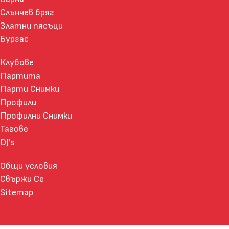
Слънчев бряг
Златни пясъци
Бургас
Клубове
Партита
Парти Снимки
Профили
Профилни Снимки
Тагове
DJ's
Общи условия
Свържи Се
Sitemap