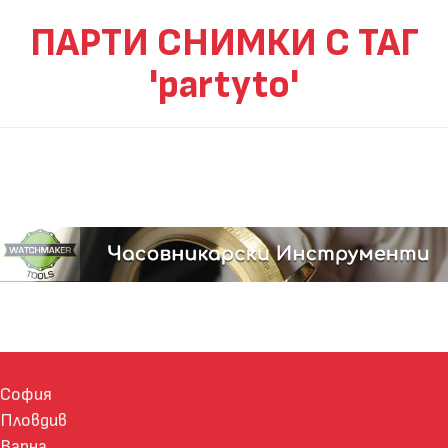
ПАРТИ СНИМКИ С ТАГ
'partyto'
София
Пловдив
Варна