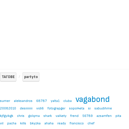
ТАГОВЕ
partyto
vagabond
sumer
aleksandros
68787
yalta1
cluba
20082010
desiiiiiiii
vidi6
fotograpger
sopol4eta
si
sabudihme
kjfgyikgk
chris
golqma
shark
val4ety
frend
56789
azsamfen
pita
vil
pacha
kills
bkyzka
ahaha
ready
francisco
chef