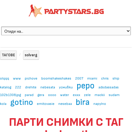
ТАГОВЕ
solverg
olqqq
www
pichove
boomshakeshakes
2007
miami
chris
ship
pepo
katalog
222
drehite
nebesata
усмивки
adsdassadas
102b1308jpg
parad
gera
oooo
water
exxx
zele
mackii
sudam
bira
gotino
kola
emitovasie
nesebaa
napylno
ПАРТИ СНИМКИ С ТАГ