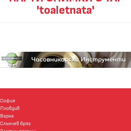
'toaletnata'
София
Пловдив
Варна
Слънчев бряг