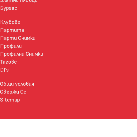
Златни пясъци
Бургас
Клубове
Партита
Парти Снимки
Профили
Профилни Снимки
Тагове
DJ's
Общи условия
Свържи Се
Sitemap