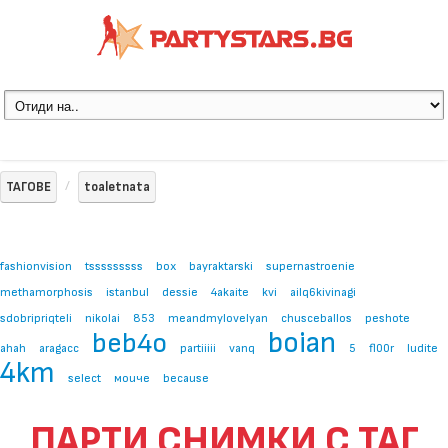
ТАГОВЕ
toaletnata
fashionvision
tsssssssss
box
bayraktarski
supernastroenie
methamorphosis
istanbul
dessie
4akaite
kvi
ailq6kivinagi
sdobripriqteli
nikolai
853
meandmylovelyan
chusceballos
peshote
boian
beb4o
ahah
aragacc
partiiiii
vanq
5
fl00r
ludite
4km
select
моиче
because
ПАРТИ СНИМКИ С ТАГ