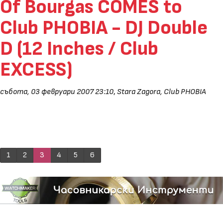
Of Bourgas COMES to
Club PHOBIA - DJ Double
D (12 Inches / Club
EXCESS)
събота, 03 февруари 2007 23:10
,
Stara Zagora, Club PHOBIA
1
2
3
4
5
6