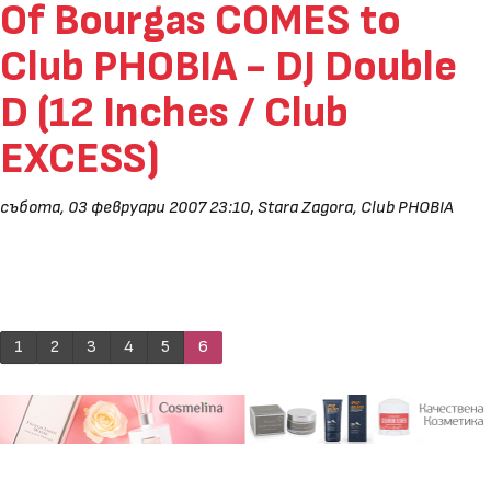
Of Bourgas COMES to
Club PHOBIA - DJ Double
D (12 Inches / Club
EXCESS)
събота, 03 февруари 2007 23:10
,
Stara Zagora, Club PHOBIA
1
2
3
4
5
6