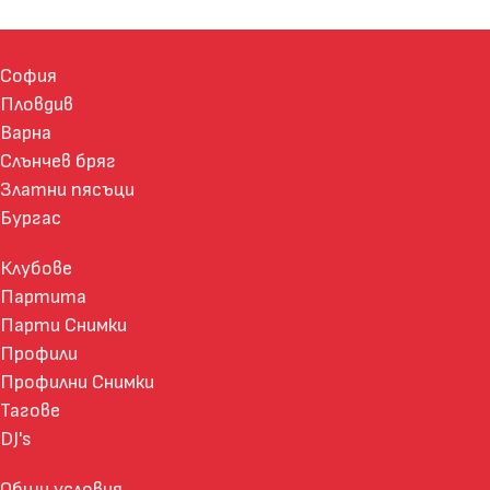
София
Пловдив
Варна
Слънчев бряг
Златни пясъци
Бургас
Клубове
Партита
Парти Снимки
Профили
Профилни Снимки
Тагове
DJ's
Общи условия