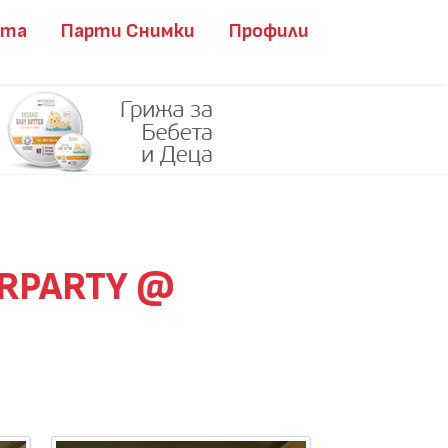
ита
Парти Снимки
Профили
ERPARTY @