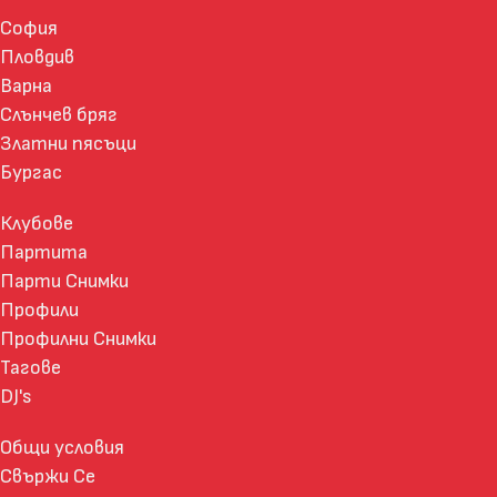
София
Пловдив
Варна
Слънчев бряг
Златни пясъци
Бургас
Клубове
Партита
Парти Снимки
Профили
Профилни Снимки
Тагове
DJ's
Общи условия
Свържи Се