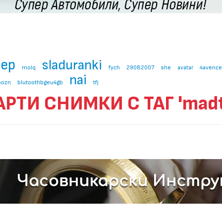
eep
sladuranki
molq
fych
29082007
she
avatar
4avence
nai
ipozn
blutoothbgeu4gb
tfj
АРТИ СНИМКИ С ТАГ 'madt