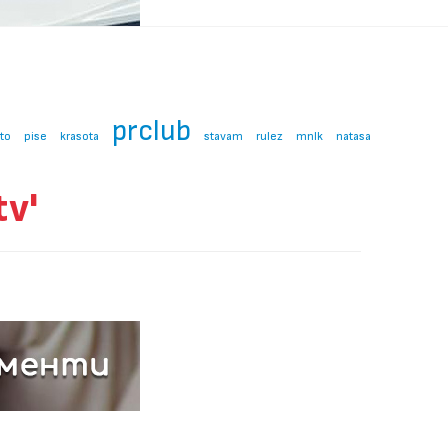
prclub
to
pise
krasota
stavam
rulez
mnlk
natasa
v'