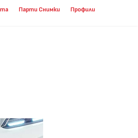
ита
Парти Снимки
Профили