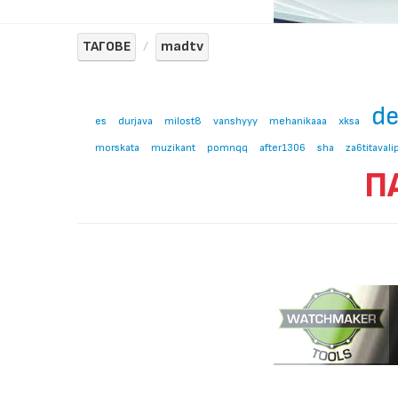
ТАГОВЕ
madtv
d
es
durjava
milost8
vanshyyy
mehanikaaa
xksa
morskata
muzikant
pomnqq
after1306
sha
za6titaval
П