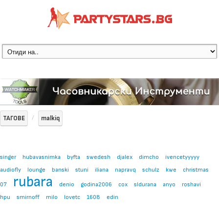
ТАГОВЕ
malkiq
singer
hubavasnimka
byfta
swedesh
djalex
dimcho
ivencetyyyyy
audiofly
lounge
banski
stuni
iliana
napravq
schulz
kwe
christmas
rubara
07
denio
godina2006
cox
sldurana
anyo
roshavi
hpu
smirnoff
milo
lovetc
1608
edin