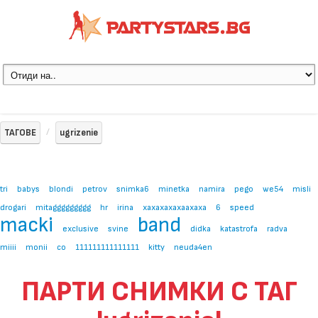
ТАГОВЕ
ugrizenie
tri
babys
blondi
petrov
snimka6
minetka
namira
pego
we54
misli
drogari
mitaggggggggg
hr
irina
xaxaxaxaxaaxaxa
6
speed
macki
band
exclusive
svine
didka
katastrofa
radva
miiii
monii
co
111111111111111
kitty
neuda4en
ПАРТИ СНИМКИ С ТАГ