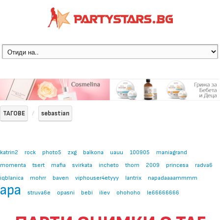
ТАГОВЕ
sebastian
katrin2
rock
photo5
zxg
balkona
uauu
100905
maniagrand
momenta
tsert
mafia
svirkata
incheto
thorn
2009
princesa
radva6
iqblanica
mohrr
baven
viphouser4etyyy
lantrix
napadaaaammmm
ара
struva6e
opasni
bebi
iliev
ohohoho
le66666666