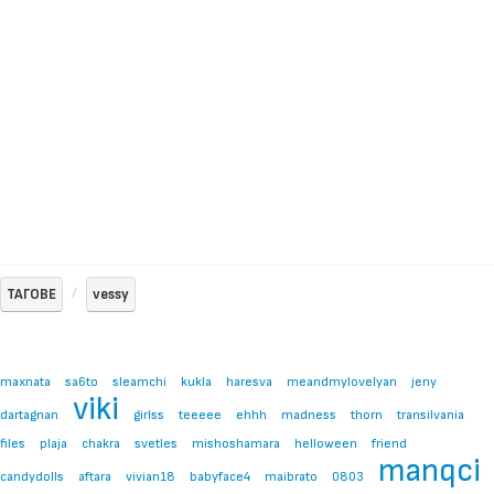
ТАГОВЕ
vessy
maxnata
sa6to
sleamchi
kukla
haresva
meandmylovelyan
jeny
viki
dartagnan
girlss
teeeee
ehhh
madness
thorn
transilvania
files
plaja
chakra
svetles
mishoshamara
helloween
friend
manqci
candydolls
aftara
vivian18
babyface4
maibrato
0803